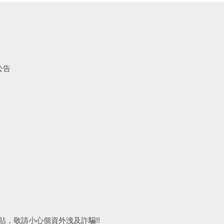
公告
，敬請小心個資外洩及詐騙!!