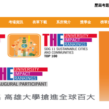
歷屆考題
考場資訊
表單下載
系所簡介
獎學金
榜單