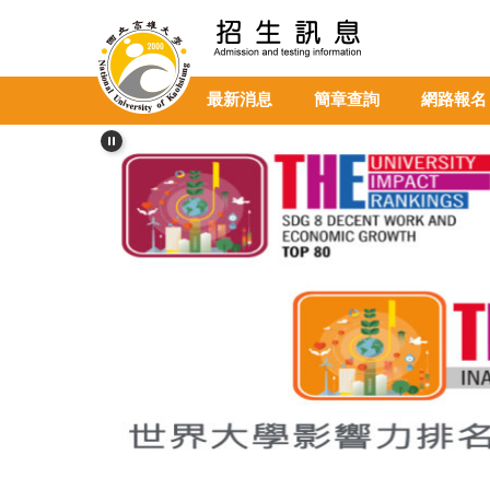
跳
到
主
要
最新消息
簡章查詢
網路報名
內
容
區