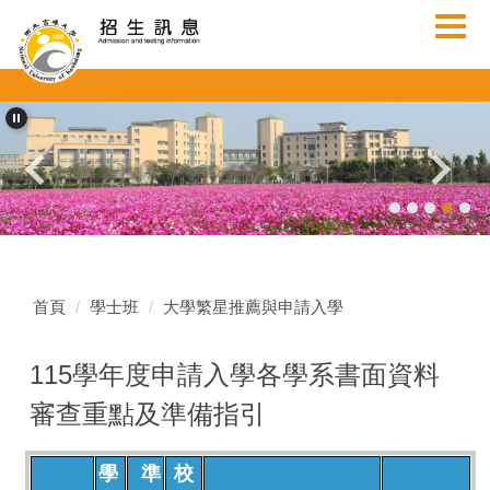
跳
到
主
要
內
容
區
首頁
學士班
大學繁星推薦與申請入學
115學年度申請入學各學系書面資料
審查重點及準備指引
學
準
校