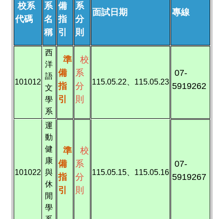
校系
系
備
系
面試日期
專線
代碼
名
指
分
稱
引
則
西
準
校
洋
備
系
07-
語
101012
115.05.22、115.05.23
指
分
5919262
文
引
則
學
系
運
動
健
準
校
康
備
系
07-
101022
與
115.05.15、115.05.16
指
分
5919267
休
引
則
閒
學