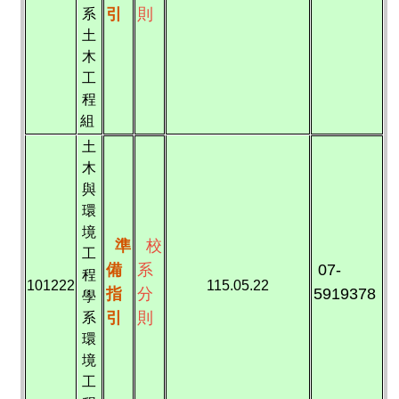
引
則
系
土
木
工
程
組
土
木
與
環
境
準
校
工
備
系
07-
程
101222
115.05.22
指
分
5919378
學
引
則
系
環
境
工