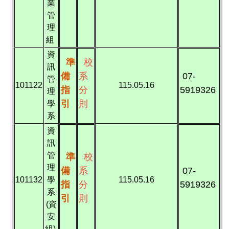
業
管
理
組
資
準
校
訊
備
系
07-
管
101122
115.05.16
指
分
5919326
理
引
則
學
系
資
訊
管
準
校
理
備
系
07-
101132
學
115.05.16
指
分
5919326
系
引
則
(資
安
組)